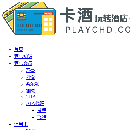
首页
酒店知识
酒店会员
万豪
凯悦
希尔顿
洲际
GHA
OTA代理
携程
飞猪
信用卡