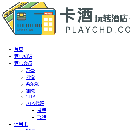
首页
酒店知识
酒店会员
万豪
凯悦
希尔顿
洲际
GHA
OTA代理
携程
飞猪
信用卡