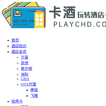
首页
酒店知识
酒店会员
万豪
凯悦
希尔顿
洲际
GHA
OTA代理
携程
飞猪
信用卡