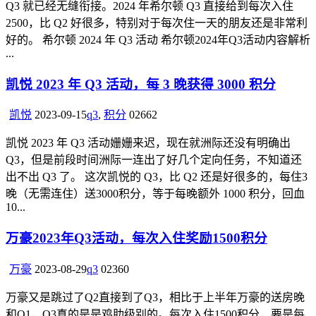
Q3 就已经无缝衔接。2024 年希尔顿 Q3 直接给到每次入住
2500，比 Q2 好很多，特别对于每次住一天的朋友还是非常利
好的。 希尔顿 2024 年 Q3 活动 希尔顿2024年Q3活动内容解析
...
凯悦 2023 年 Q3 活动，每 3 晚获得 3000 积分
凯悦
2023-09-15
q3
,
积分
0
2662
凯悦 2023 年 Q3 活动姗姗来迟，现在就洲际还没有明确出
Q3，但是前段时间洲际一连出了好几个定向任务，不知道还
出不出 Q3 了。 这次凯悦的 Q3，比 Q2 还是好很多的，每住3
晚（无需连住）送3000积分，等于每晚额外 1000 积分，回血
10...
万豪2023年Q3活动，每次入住奖励1500积分
万豪
2023-08-29
q3
0
2360
万豪又是跳过了Q2直接到了Q3，相比于上半年万豪的送房晚
和Q1，Q3真的是是鸡肋级别的。每次入住1500积分，要是每