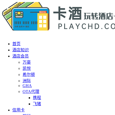
首页
酒店知识
酒店会员
万豪
凯悦
希尔顿
洲际
GHA
OTA代理
携程
飞猪
信用卡